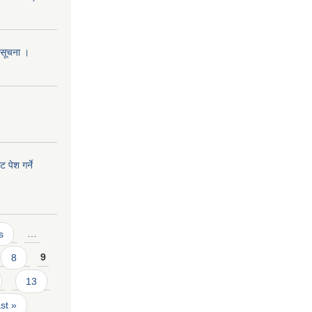
ो सूचना ।
 पेश गर्ने
s
…
8
9
13
ast »