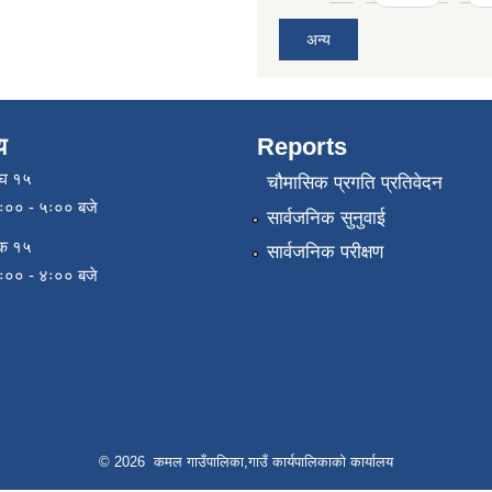
अन्य
य
Reports
ाघ १५
चौमासिक प्रगति प्रतिवेदन
९ः०० - ५ः०० बजे
सार्वजनिक सुनुवाई
िक १५
सार्वजनिक परीक्षण
९ः०० - ४ः०० बजे
© 2026 कमल गाउँपालिका,गाउँ कार्यपालिकाको कार्यालय