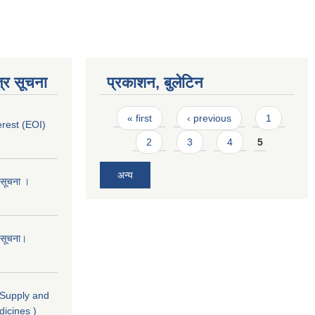
्र सूचना
प्रकाशन, बुलेटिन
Pages
« first
‹ previous
1
erest (EOI)
2
3
4
5
अन्य
ो सूचना ।
ो सूचना।
( Supply and
dicines )