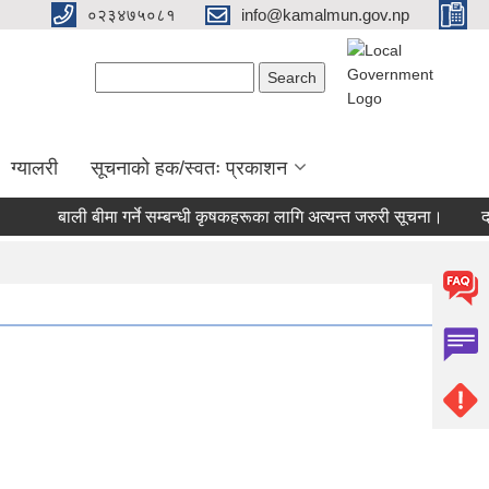
०२३४७५०८१
info@kamalmun.gov.np
Search form
Search
ग्यालरी
सूचनाको हक/स्वतः प्रकाशन
बाली बीमा गर्ने सम्बन्धी कृषकहरूका लागि अत्यन्त जरुरी सूचना।
दर रे