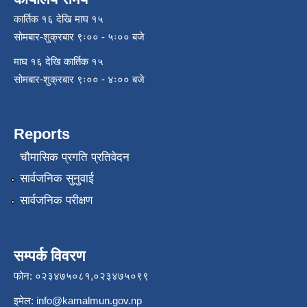
कार्तिक १६ देखि माघ १५
सोमबार-शुक्रबार ९ः०० - ५ः०० बजे
माघ १६ देखि कार्तिक १५
सोमबार-शुक्रबार ९ः०० - ४ः०० बजे
Reports
चौमासिक प्रगति प्रतिवेदन
सार्वजनिक सुनुवाई
सार्वजनिक परीक्षण
सम्पर्क विवरण
फोन: ०२३४७५०८१,०२३४७५०९९
इमेल:
info@kamalmun.gov.np