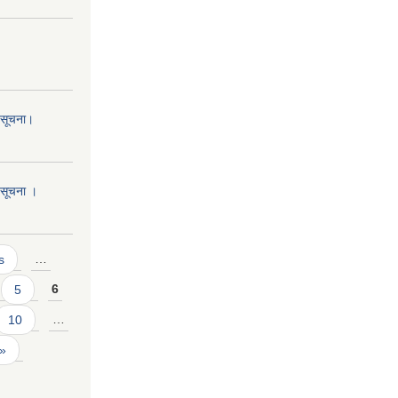
ो सूचना।
ो सूचना ।
s
…
5
6
10
…
 »