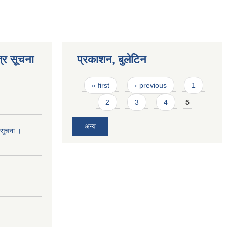
्र सूचना
प्रकाशन, बुलेटिन
Pages
« first
‹ previous
1
2
3
4
5
अन्य
ो सूचना ।