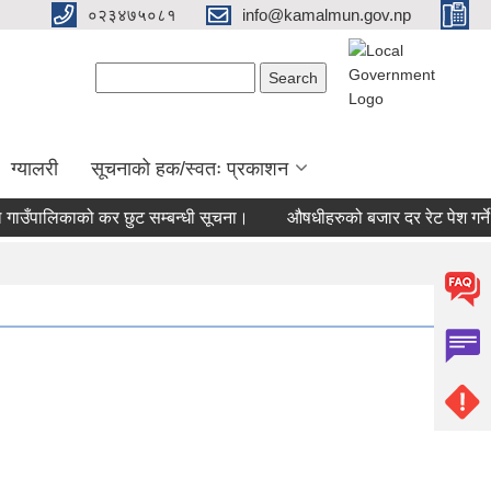
०२३४७५०८१
info@kamalmun.gov.np
Search form
Search
ग्यालरी
सूचनाको हक/स्वतः प्रकाशन
ँपालिकाको कर छुट सम्बन्धी सूचना।
औषधीहरुको बजार दर रेट पेश गर्ने सम