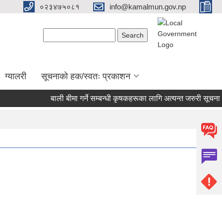
०२३४७५०८१
info@kamalmun.gov.np
Search form
Search
ग्यालरी
सूचनाको हक/स्वतः प्रकाशन
बाली बीमा गर्ने सम्बन्धी कृषकहरूका लागि अत्यन्त जरुरी सूचना।