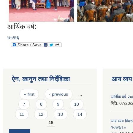
आर्थिक वर्ष:
७५/७६
ऐन, कानुन तथा निर्देशिका
आय व्यय
Pages
« first
‹ previous
…
आर्थिक वर्ष २०
मिति:
07/20/
7
8
9
10
11
12
13
14
आय व्यय विवरण
15
२०७९/८०