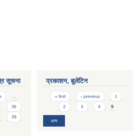
्र सूचना
प्रकाशन, बुलेटिन
Pages
s
…
« first
‹ previous
1
35
2
3
4
5
39
अन्य