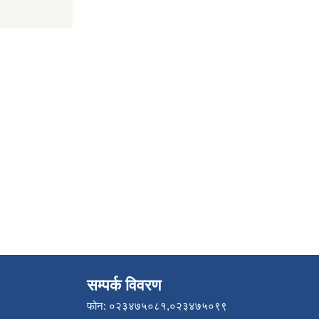
सम्पर्क विवरण
फोन: ०२३४७५०८१,०२३४७५०९९