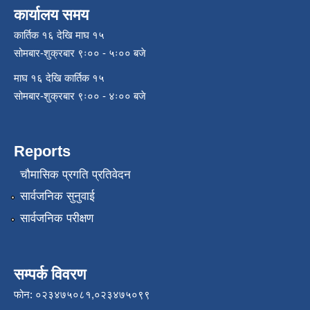
कार्यालय समय
कार्तिक १६ देखि माघ १५
सोमबार-शुक्रबार ९ः०० - ५ः०० बजे
माघ १६ देखि कार्तिक १५
सोमबार-शुक्रबार ९ः०० - ४ः०० बजे
Reports
चौमासिक प्रगति प्रतिवेदन
सार्वजनिक सुनुवाई
सार्वजनिक परीक्षण
सम्पर्क विवरण
फोन: ०२३४७५०८१,०२३४७५०९९