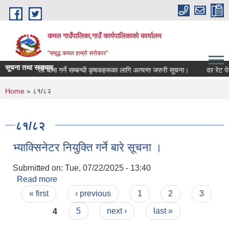
Skip to main content
कमल गाउँपालिका,गाउँ कार्यपालिकाको कार्यालय
"समृद्ध कमल हाम्रो सरोकार"
सूचना तथा समाचार
बाली बीमा गर्ने सम्बन्धी कृषकहरूका लागि अत्यन्त जरुरी सूचना।
दर रेट पेश 
You are here
Home
» ८१/८२
८१/८२
भ्याक्सिनेटर नियुक्ति गर्ने बारे सूचना ।
Submitted on:
Tue, 07/22/2025 - 13:40
Read more
about भ्याक्सिनेटर नियुक्ति गर्ने बारे सूचना ।
Pages
« first
‹ previous
1
2
3
4
5
next ›
last »