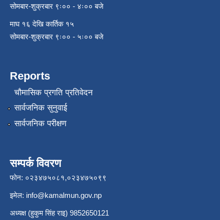
सोमबार-शुक्रबार ९ः०० - ४ः०० बजे
माघ १६ देखि कार्तिक १५
सोमबार-शुक्रबार ९ः०० - ५ः०० बजे
Reports
चौमासिक प्रगति प्रतिवेदन
सार्वजनिक सुनुवाई
सार्वजनिक परीक्षण
सम्पर्क विवरण
फोन: ०२३४७५०८१,०२३४७५०९९
इमेल:
info@kamalmun.gov.np
अध्यक्ष (हुकुम सिंह राइ) 9852650121