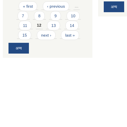
Pages
« first
‹ previous
…
अन्य
7
8
9
10
11
12
13
14
15
next ›
last »
अन्य