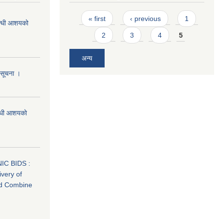
Pages
« first
‹ previous
1
्बन्धी आशयको
2
3
4
5
अन्य
ो सूचना ।
बन्धी आशयको
C BIDS :
very of
nd Combine