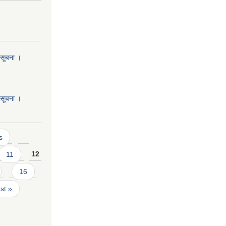
ो सूचना ।
ो सूचना ।
s
…
11
12
16
ast »