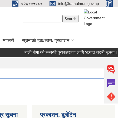
०२३४७५०८१
info@kamalmun.gov.np
Search form
Search
ग्यालरी
सूचनाको हक/स्वतः प्रकाशन
बाली बीमा गर्ने सम्बन्धी कृषकहरूका लागि अत्यन्त जरुरी सूचना।
्र सूचना
प्रकाशन, बुलेटिन