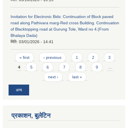
Invitation for Electronic Bids: Continuation of Block paved
road along Pathivara marg-Red cross Building. Continuation
of Blacktopping road at Gurung Tole, Ward no 4.(From
Bhalaya Dada)
मिति:
03/01/2026 - 14:41
Pages
« first
‹ previous
1
2
3
4
5
6
7
8
9
…
next ›
last »
अन्य
प्रकाशन, बुलेटिन