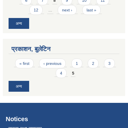
6
7
8
9
10
11
12
…
next ›
last »
अन्य
प्रकाशन, बुलेटिन
Pages
« first
‹ previous
1
2
3
4
5
अन्य
Notices