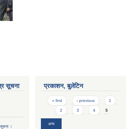
्र सूचना
प्रकाशन, बुलेटिन
Pages
« first
‹ previous
1
2
3
4
5
अन्य
ो सूचना ।