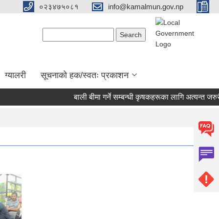
०२३४७५०८१
info@kamalmun.gov.np
Search form
Search
ग्यालरी
सूचनाको हक/स्वतः प्रकाशन
बाली बीमा गर्ने सम्बन्धी कृषकहरूका लागि अत्यन्त जरुरी