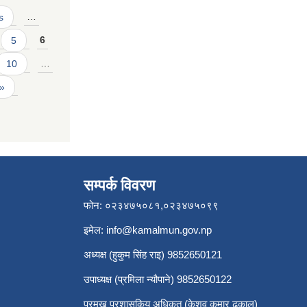
s
…
5
6
10
…
 »
सम्पर्क विवरण
फोन: ०२३४७५०८१,०२३४७५०९९
इमेल:
info@kamalmun.gov.np
अध्यक्ष (हुकुम सिंह राइ) 9852650121
उपाध्यक्ष (प्रमिला न्यौपाने) 9852650122
प्रमुख प्रशासकिय अधिकृत (केशव कुमार ढकाल)