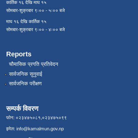
कार्तिक १६ देखि माघ १५
सोमबार-शुक्रबार ९ः०० - ५ः०० बजे
माघ १६ देखि कार्तिक १५
सोमबार-शुक्रबार ९ः०० - ४ः०० बजे
Reports
चौमासिक प्रगति प्रतिवेदन
सार्वजनिक सुनुवाई
सार्वजनिक परीक्षण
सम्पर्क विवरण
फोन: ०२३४७५०८१,०२३४७५०९९
इमेल:
info@kamalmun.gov.np