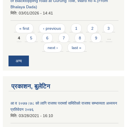
of Blacktopping road at Gurung Tole, Ward no 4.(From
Bhalaya Dada)
मिति:
03/01/2026 - 14:41
Pages
« first
‹ previous
1
2
3
4
5
6
7
8
9
…
next ›
last »
अन्य
प्रकाशन, बुलेटिन
आ व २०७७।७८ को लागि राजश्व परामर्श समितिको राजश्व सम्भाव्यता अध्ययन
प्रतिवेदन २०७६
मिति:
03/28/2021 - 16:10