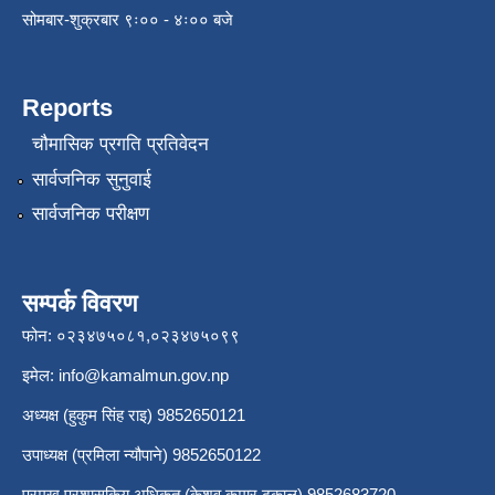
सोमबार-शुक्रबार ९ः०० - ४ः०० बजे
Reports
चौमासिक प्रगति प्रतिवेदन
सार्वजनिक सुनुवाई
सार्वजनिक परीक्षण
सम्पर्क विवरण
फोन: ०२३४७५०८१,०२३४७५०९९
इमेल:
info@kamalmun.gov.np
अध्यक्ष (हुकुम सिंह राइ) 9852650121
उपाध्यक्ष (प्रमिला न्यौपाने) 9852650122
प्रमुख प्रशासकिय अधिकृत (केशव कुमार ढकाल) 9852683720