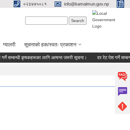
०२३४७५०८१
info@kamalmun.gov.np
Search form
Search
ग्यालरी
सूचनाको हक/स्वतः प्रकाशन
र्ने सम्बन्धी कृषकहरूका लागि अत्यन्त जरुरी सूचना।
दर रेट पेश गर्ने सम्बन्