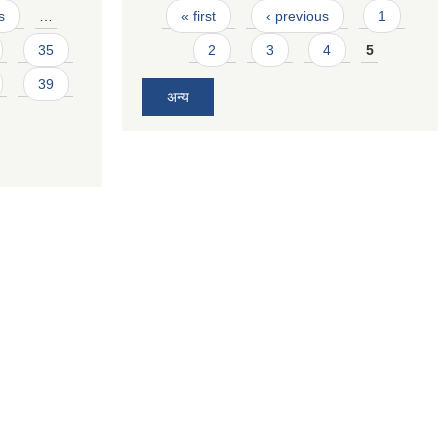
Pages
s
…
« first
‹ previous
1
35
2
3
4
5
39
अन्य