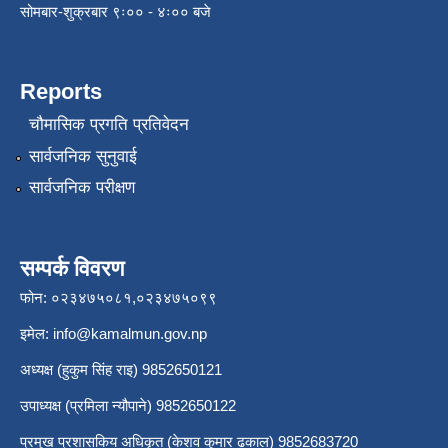
सोमबार-शुक्रबार ९ः०० - ४ः०० बजे
Reports
चौमासिक प्रगति प्रतिवेदन
सार्वजनिक सुनुवाई
सार्वजनिक परीक्षण
सम्पर्क विवरण
फोन: ०२३४७५०८१,०२३४७५०९९
इमेल:
info@kamalmun.gov.np
अध्यक्ष (हुकुम सिंह राइ) 9852650121
उपाध्यक्ष (प्रमिला न्यौपाने) 9852650122
प्रमुख प्रशासकिय अधिकृत (केशव कुमार ढकाल) 9852683720