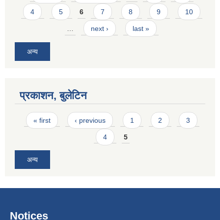
4
5
6
7
8
9
10
…
next ›
last »
अन्य
प्रकाशन, बुलेटिन
Pages
« first
‹ previous
1
2
3
4
5
अन्य
Notices