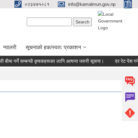
०२३४७५०८१
info@kamalmun.gov.np
Search form
Search
ग्यालरी
सूचनाको हक/स्वतः प्रकाशन
 बीमा गर्ने सम्बन्धी कृषकहरूका लागि अत्यन्त जरुरी सूचना।
दर रेट पेश गर्ने