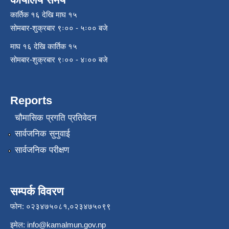
कार्तिक १६ देखि माघ १५
सोमबार-शुक्रबार ९ः०० - ५ः०० बजे
माघ १६ देखि कार्तिक १५
सोमबार-शुक्रबार ९ः०० - ४ः०० बजे
Reports
चौमासिक प्रगति प्रतिवेदन
सार्वजनिक सुनुवाई
सार्वजनिक परीक्षण
सम्पर्क विवरण
फोन: ०२३४७५०८१,०२३४७५०९९
इमेल:
info@kamalmun.gov.np