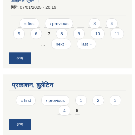
आव्हानको सूचना ।
मिति:
07/01/2025 - 20:19
Pages
« first
‹ previous
…
3
4
5
6
7
8
9
10
11
…
next ›
last »
अन्य
प्रकाशन, बुलेटिन
Pages
« first
‹ previous
1
2
3
4
5
अन्य