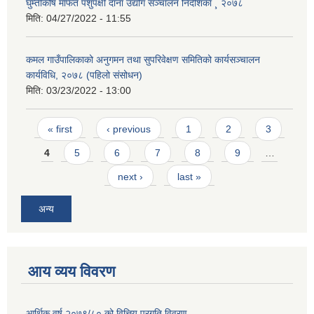
घुम्तीकोष मार्फत पशुपंक्षी दाना उद्योग सञ्चालन निर्देशिका ¸ २०७८
मिति:
04/27/2022 - 11:55
कमल गाउँपालिकाको अनुगमन तथा सुपरिवेक्षण समितिको कार्यसञ्चालन
कार्यविधि, २०७८ (पहिलो संसोधन)
मिति:
03/23/2022 - 13:00
Pages
« first
‹ previous
1
2
3
4
5
6
7
8
9
…
next ›
last »
अन्य
आय व्यय विवरण
आर्थिक वर्ष २०७९/८० को वित्तिय प्रगति विवरण