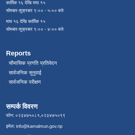
कार्तिक १६ देखि माघ १५
सोमबार-शुक्रबार ९ः०० - ५ः०० बजे
माघ १६ देखि कार्तिक १५
सोमबार-शुक्रबार ९ः०० - ४ः०० बजे
Reports
चौमासिक प्रगति प्रतिवेदन
सार्वजनिक सुनुवाई
सार्वजनिक परीक्षण
सम्पर्क विवरण
फोन: ०२३४७५०८१,०२३४७५०९९
इमेल:
info@kamalmun.gov.np