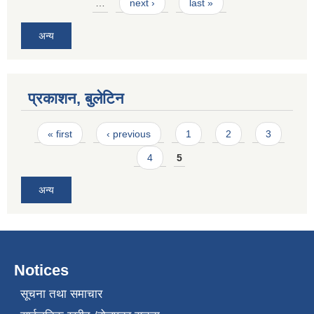
…
next ›
last »
अन्य
प्रकाशन, बुलेटिन
Pages
« first
‹ previous
1
2
3
4
5
अन्य
Notices
सूचना तथा समाचार