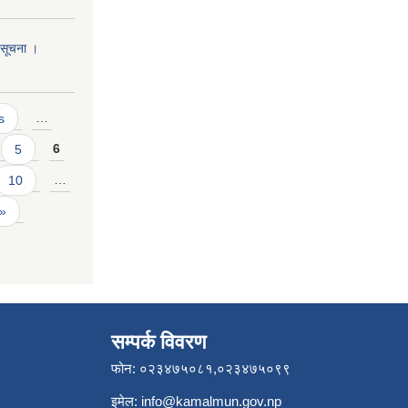
ो सूचना ।
s
…
5
6
10
…
 »
सम्पर्क विवरण
फोन: ०२३४७५०८१,०२३४७५०९९
इमेल:
info@kamalmun.gov.np