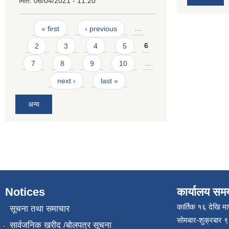
मिति:
06/04/2021 - 11:20
Pages
« first
‹ previous
…
2
3
4
5
6
7
8
9
10
…
next ›
last »
अन्य
Notices
कार्यालय सम
कार्तिक १६ देखि म
सूचना तथा समाचार
सोमबार-शुक्रबार 
सार्वजनिक खरीद /बोलपत्र सूचना