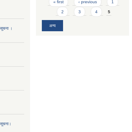
Pages
« first
‹ previous
1
2
3
4
5
अन्य
ो सूचना ।
ो सूचना।