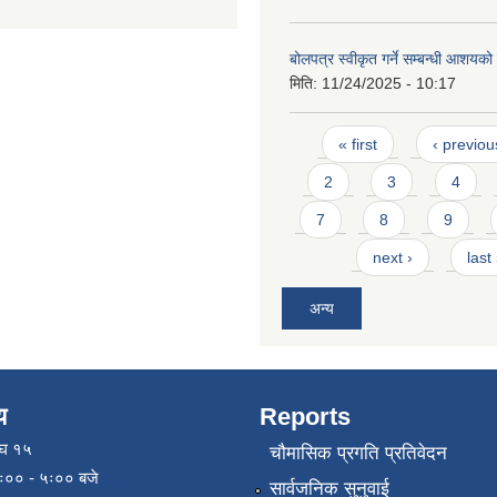
बोलपत्र स्वीकृत गर्ने सम्बन्धी आशयक
मिति:
11/24/2025 - 10:17
Pages
« first
‹ previou
2
3
4
7
8
9
next ›
last
अन्य
य
Reports
ाघ १५
चौमासिक प्रगति प्रतिवेदन
९ः०० - ५ः०० बजे
सार्वजनिक सुनुवाई