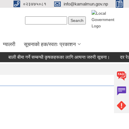
०२३४७५०८१
info@kamalmun.gov.np
Search form
Search
ग्यालरी
सूचनाको हक/स्वतः प्रकाशन
बाली बीमा गर्ने सम्बन्धी कृषकहरूका लागि अत्यन्त जरुरी सूचना।
दर रेट प