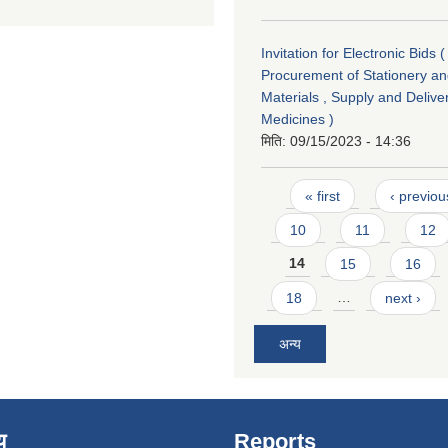
Invitation for Electronic Bids (
Procurement of Stationery an
Materials , Supply and Delive
Medicines )
मिति:
09/15/2023 - 14:36
Pages
« first
‹ previou
10
11
12
14
15
16
18
…
next ›
अन्य
य
Reports