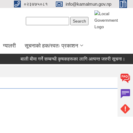
०२३४७५०८१
info@kamalmun.gov.np
Search form
Search
ग्यालरी
सूचनाको हक/स्वतः प्रकाशन
बाली बीमा गर्ने सम्बन्धी कृषकहरूका लागि अत्यन्त जरुरी सूचना।
दर