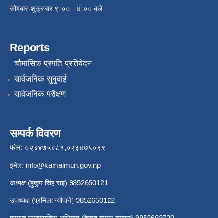
सोमबार-शुक्रबार ९ः०० - ४ः०० बजे
Reports
चौमासिक प्रगति प्रतिवेदन
सार्वजनिक सुनुवाई
सार्वजनिक परीक्षण
सम्पर्क विवरण
फोन: ०२३४७५०८१,०२३४७५०९९
इमेल:
info@kamalmun.gov.np
अध्यक्ष (हुकुम सिंह राइ) 9852650121
उपाध्यक्ष (प्रमिला न्यौपाने) 9852650122
प्रमुख प्रशासकिय अधिकृत (केशव कुमार ढकाल) 9852683720