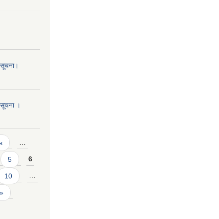
ो सूचना।
ो सूचना ।
s
…
5
6
10
…
 »