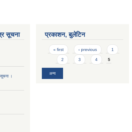
्र सूचना
प्रकाशन, बुलेटिन
Pages
« first
‹ previous
1
2
3
4
5
अन्य
ो सूचना ।