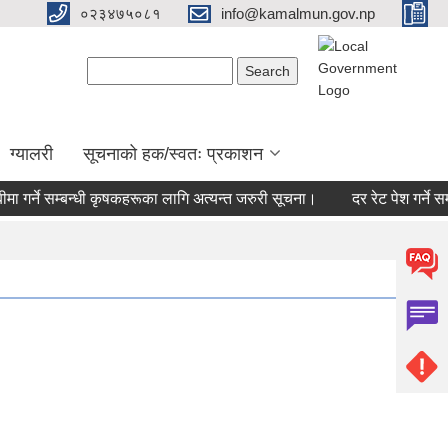
०२३४७५०८१
info@kamalmun.gov.np
Search form
Search
ग्यालरी
सूचनाको हक/स्वतः प्रकाशन
 गर्ने सम्बन्धी कृषकहरूका लागि अत्यन्त जरुरी सूचना।
दर रेट पेश गर्ने सम्ब