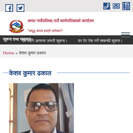
Skip to main content
कमल गाउँपालिका,गाउँ कार्यपालिकाको कार्यालय
"समृद्ध कमल हाम्रो सरोकार"
सूचना तथा समाचार
सम्बन्धी कृषकहरूका लागि अत्यन्त जरुरी सूचना।
दर रेट पेश गर्ने सम्बन्धी सूचना।
क
You are here
Home
» केशव कुमार ढकाल
केशव कुमार ढकाल