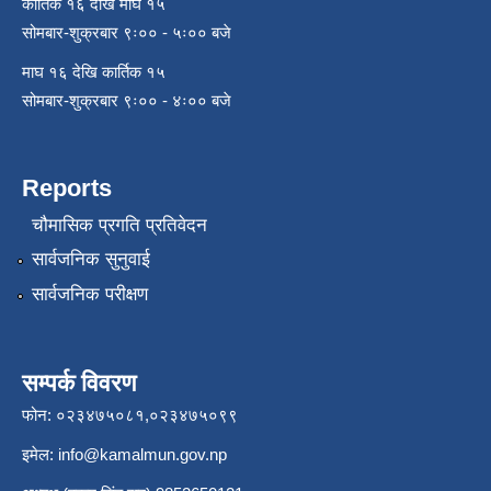
कार्तिक १६ देखि माघ १५
सोमबार-शुक्रबार ९ः०० - ५ः०० बजे
माघ १६ देखि कार्तिक १५
सोमबार-शुक्रबार ९ः०० - ४ः०० बजे
Reports
चौमासिक प्रगति प्रतिवेदन
सार्वजनिक सुनुवाई
सार्वजनिक परीक्षण
सम्पर्क विवरण
फोन: ०२३४७५०८१,०२३४७५०९९
इमेल:
info@kamalmun.gov.np