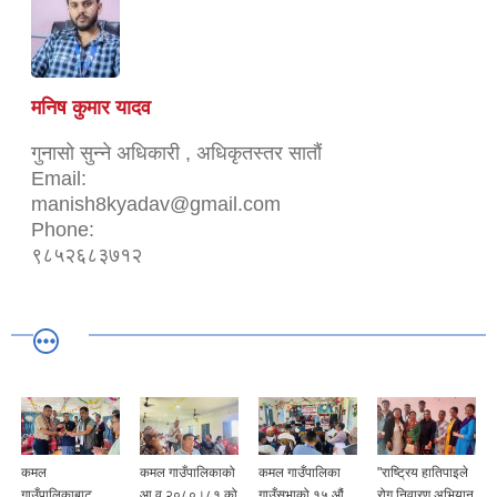
मनिष कुमार यादव
गुनासो सुन्ने अधिकारी , अधिकृतस्तर सातौं
Email:
manish8kyadav@gmail.com
Phone:
९८५२६८३७१२
कमल गाउँपालिकाको
कमल गाउँपालिका
"राष्ट्रिय हातिपाइले
कमल गाउँपालिकाको
आ व २०८०।८१ को
गाउँसभाको १५ औं
रोग निवारण अभियान
आयोजनामा